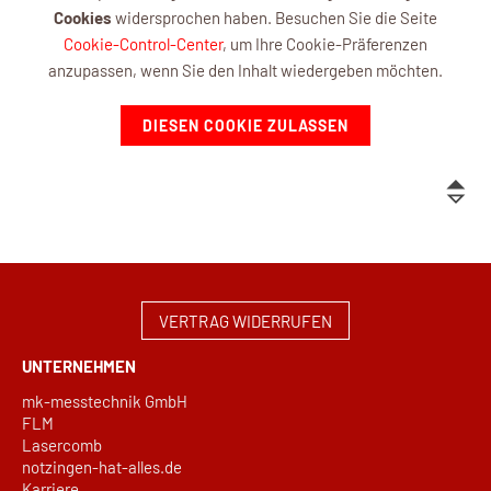
Cookies
widersprochen haben. Besuchen Sie die Seite
Cookie-Control-Center
, um Ihre Cookie-Präferenzen
anzupassen, wenn Sie den Inhalt wiedergeben möchten.
DIESEN COOKIE ZULASSEN
VERTRAG WIDERRUFEN
UNTERNEHMEN
mk-messtechnik GmbH
FLM
Lasercomb
notzingen-hat-alles.de
Karriere