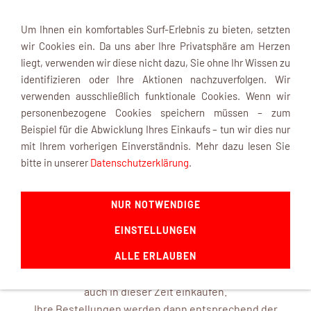
Um Ihnen ein komfortables Surf-Erlebnis zu bieten, setzten
wir Cookies ein. Da uns aber Ihre Privatsphäre am Herzen
liegt, verwenden wir diese nicht dazu, Sie ohne Ihr Wissen zu
identifizieren oder Ihre Aktionen nachzuverfolgen. Wir
verwenden ausschließlich funktionale Cookies. Wenn wir
Navigation einblenden
personenbezogene Cookies speichern müssen – zum
Beispiel für die Abwicklung Ihres Einkaufs – tun wir dies nur
mit Ihrem vorherigen Einverständnis. Mehr dazu lesen Sie
INFOBOX
bitte in unserer
Datenschutzerklärung
.
NUR NOTWENDIGE
mk-modelltechnik macht Urlaub ...
EINSTELLUNGEN
ab dem 22. August 2026 und ist mit frischen Ideen ab dem
14. September 2026 wieder für Sie da.
ALLE ERLAUBEN
In unserem Online-Shop können Sie selbstverständlich
auch in dieser Zeit einkaufen.
Ihre Bestellungen werden dann entsprechend der