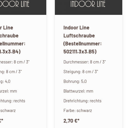
r Line
Indoor Line
schraube
Luftschraube
tellnummer:
(Bestellnummer:
1.3x3.B4)
502111.3x3.B5)
esser: 8 cm / 3"
Durchmesser: 8 cm / 3"
g: 8 cm / 3"
Steigung: 8 cm / 3"
g: 4,0
Bohrung: 5,0
urzel: mm
Blattwurzel: mm
chtung: rechts
Drehrichtung: rechts
 schwarz
Farbe: schwarz
€
*
2,70 €
*