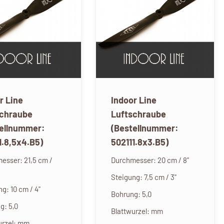
r Line
Indoor Line
schraube
Luftschraube
tellnummer:
(Bestellnummer:
1.8,5x4.B5)
502111.8x3.B5)
esser: 21,5 cm /
Durchmesser: 20 cm / 8"
Steigung: 7,5 cm / 3"
g: 10 cm / 4"
Bohrung: 5,0
g: 5,0
Blattwurzel: mm
urzel: mm