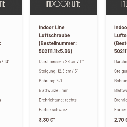
Indoor Line
Indoo
Luftschraube
Luft
:
(Bestellnummer:
(Bes
502111.11x5.B6)
50211
/ 10"
Durchmesser: 28 cm / 11"
Durchm
Steigung: 12,5 cm / 5"
Steigun
Bohrung: 5,0
Bohrun
Blattwurzel: mm
Blattw
s
Drehrichtung: rechts
Drehri
Farbe: schwarz
Farbe:
3,30 €
*
2,70 