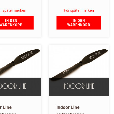
r später merken
Für später merken
IN DEN
IN DEN
WARENKORB
WARENKORB
r Line
Indoor Line