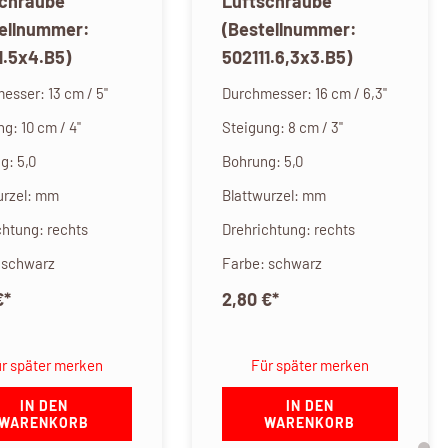
schraube
Luftschraube
tellnummer:
(Bestellnummer:
1.5x4.B5)
502111.6,3x3.B5)
esser: 13 cm / 5"
Durchmesser: 16 cm / 6,3"
g: 10 cm / 4"
Steigung: 8 cm / 3"
g: 5,0
Bohrung: 5,0
urzel: mm
Blattwurzel: mm
chtung: rechts
Drehrichtung: rechts
 schwarz
Farbe: schwarz
€
*
2,80 €
*
r später merken
Für später merken
IN DEN
IN DEN
WARENKORB
WARENKORB