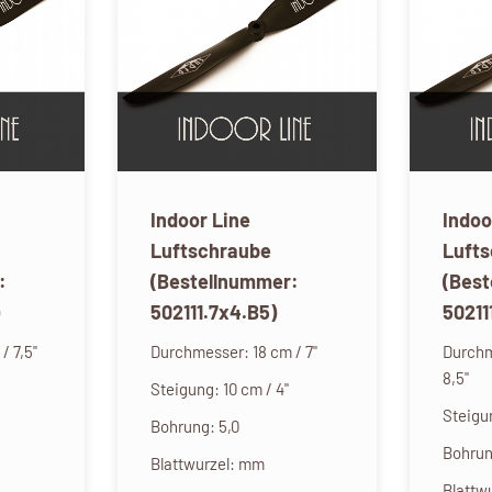
Indoor Line
Indoo
Luftschraube
Luft
:
(Bestellnummer:
(Bes
502111.7x4.B5)
50211
/ 7,5"
Durchmesser: 18 cm / 7"
Durchm
8,5"
Steigung: 10 cm / 4"
Steigun
Bohrung: 5,0
Bohrun
Blattwurzel: mm
Blattw