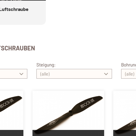
 Luftschraube
FTSCHRAUBEN
Steigung:
Bohrun