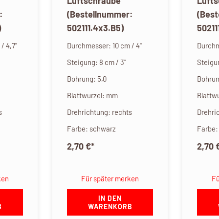
Luftschraube
Luft
:
(Bestellnummer:
(Bes
)
502111.4x3.B5)
50211
/ 4,7"
Durchmesser: 10 cm / 4"
Durchm
Steigung: 8 cm / 3"
Steigun
Bohrung: 5,0
Bohrun
Blattwurzel: mm
Blattw
s
Drehrichtung: rechts
Drehri
Farbe: schwarz
Farbe:
2,70 €
*
2,70 
ken
Für später merken
Fü
IN DEN
B
WARENKORB