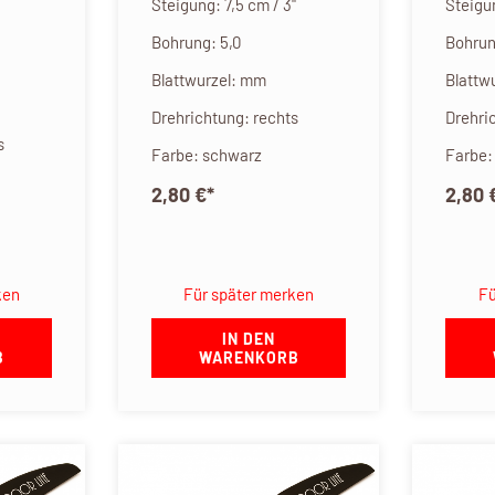
Steigung: 7,5 cm / 3"
Steigun
Bohrung: 5,0
Bohrun
Blattwurzel: mm
Blattw
Drehrichtung: rechts
Drehri
s
Farbe: schwarz
Farbe:
2,80 €
*
2,80 
ken
Für später merken
Fü
IN DEN
B
WARENKORB