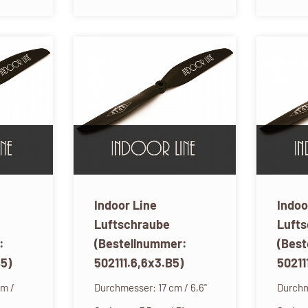
Indoor Line
Indoo
Luftschraube
Luft
:
(Bestellnummer:
(Bes
B5)
502111.6,6x3.B5)
50211
cm /
Durchmesser: 17 cm / 6,6"
Durchm