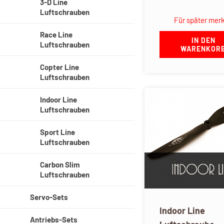
3-D Line
Luftschrauben
Für später mer
Race Line
IN DEN
Luftschrauben
WARENKOR
Copter Line
Luftschrauben
Indoor Line
Luftschrauben
Sport Line
Luftschrauben
Carbon Slim
Luftschrauben
Servo-Sets
Indoor Line
Antriebs-Sets