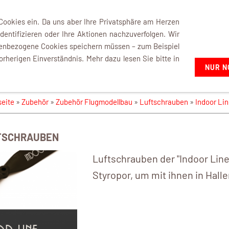
+49 7021 92807-02
 Cookies ein. Da uns aber Ihre Privatsphäre am Herzen
dentifizieren oder Ihre Aktionen nachzuverfolgen. Wir
nenbezogene Cookies speichern müssen – zum Beispiel
orherigen Einverständnis. Mehr dazu lesen Sie bitte in
NUR N
ne Luftschrauben
seite
»
Zubehör
»
Zubehör Flugmodellbau
»
Luftschrauben
»
Indoor Li
FTSCHRAUBEN
Luftschrauben der "Indoor Line
Styropor, um mit ihnen in Hall