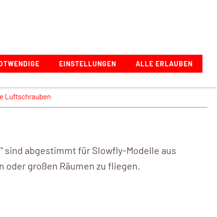
Zeppelinstraße 1, 73274 Notzingen, Deutschland
OTWENDIGE
EINSTELLUNGEN
ALLE ERLAUBEN
ne Luftschrauben
" sind abgestimmt für Slowfly-Modelle aus
en oder großen Räumen zu fliegen.