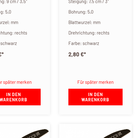
g: 9 cm / 3,5"
Steigung: 7,5 cm / 3"
g: 5,0
Bohrung: 5,0
urzel: mm
Blattwurzel: mm
chtung: rechts
Drehrichtung: rechts
 schwarz
Farbe: schwarz
€
*
2,80 €
*
r später merken
Für später merken
IN DEN
IN DEN
WARENKORB
WARENKORB