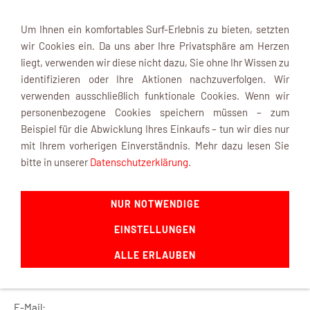
Um Ihnen ein komfortables Surf-Erlebnis zu bieten, setzten
wir Cookies ein. Da uns aber Ihre Privatsphäre am Herzen
liegt, verwenden wir diese nicht dazu, Sie ohne Ihr Wissen zu
identifizieren oder Ihre Aktionen nachzuverfolgen. Wir
verwenden ausschließlich funktionale Cookies. Wenn wir
Navigation einblenden
personenbezogene Cookies speichern müssen – zum
Beispiel für die Abwicklung Ihres Einkaufs – tun wir dies nur
mit Ihrem vorherigen Einverständnis. Mehr dazu lesen Sie
Kundenkonto
bitte in unserer
Datenschutzerklärung
.
Sie sind hier:
Shop Startseite
»
Mein mk
»
Kundenkonto
NUR NOTWENDIGE
ANMELDEN
EINSTELLUNGEN
Bitte melden Sie sich mit Ihrer E-Mail-Adresse und Ihrem
ALLE ERLAUBEN
Kennwort an:
E-Mail: