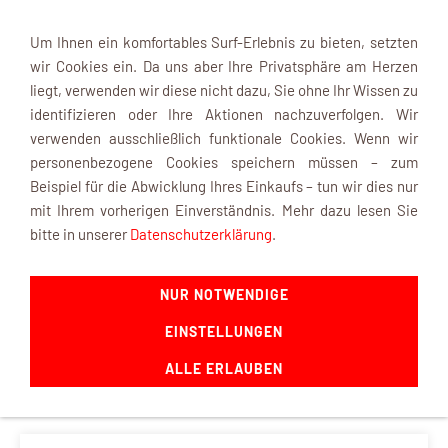
Um Ihnen ein komfortables Surf-Erlebnis zu bieten, setzten
wir Cookies ein. Da uns aber Ihre Privatsphäre am Herzen
liegt, verwenden wir diese nicht dazu, Sie ohne Ihr Wissen zu
identifizieren oder Ihre Aktionen nachzuverfolgen. Wir
verwenden ausschließlich funktionale Cookies. Wenn wir
Navigation einblenden
personenbezogene Cookies speichern müssen – zum
Beispiel für die Abwicklung Ihres Einkaufs – tun wir dies nur
mit Ihrem vorherigen Einverständnis. Mehr dazu lesen Sie
bitte in unserer
Datenschutzerklärung
.
Reifen M1:8
NUR NOTWENDIGE
Sie sind hier:
Shop Startseite
»
Zubehör
»
Zubehör
EINSTELLUNGEN
Funktionsmodellbau
»
Reifen M1:8
ALLE ERLAUBEN
PRODUKTÜBERSICHT