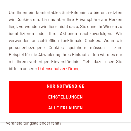
Um Ihnen ein komfortables Surf-Erlebnis zu bieten, setzten
wir Cookies ein. Da uns aber Ihre Privatsphäre am Herzen
liegt, verwenden wir diese nicht dazu, Sie ohne Ihr Wissen zu
identifizieren oder Ihre Aktionen nachzuverfolgen. Wir
verwenden ausschließlich funktionale Cookies. Wenn wir
Navigation einblenden
personenbezogene Cookies speichern müssen – zum
Beispiel für die Abwicklung Ihres Einkaufs – tun wir dies nur
mit Ihrem vorherigen Einverständnis. Mehr dazu lesen Sie
Termin melden
bitte in unserer
Datenschutzerklärung
.
Sie sind hier:
Shop Startseite
»
Veranstaltungskalender
»
NUR NOTWENDIGE
Termin melden
EINSTELLUNGEN
VERMISSEN SIE EINE VERANSTALTUNG?
ALLE ERLAUBEN
Sie kennen eine Veranstaltung die in unserem
Veranstaltungskalender fehlt?