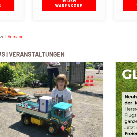
IN DEN
B
WARENKORB
zzgl.
Versand
WS | VERANSTALTUNGEN