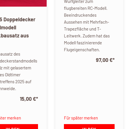
Wurfgleiter zum
flugbereiten RC-Modell.
Beeindruckendes
5 Doppeldecker
Aussehen mit Mehrfach-
dmodell
Trapezfläche und T-
kbausatz aus
Leitwerk. Zudem hat das
Modell faszinierende
Flugeigenschaften.
ausatz des
97,00 €
*
deckerstandmodells
lz mit gelasertem
es Oldtimer
rtreffens 2025 auf
hnweide.
15,00 €
*
äter merken
Für später merken