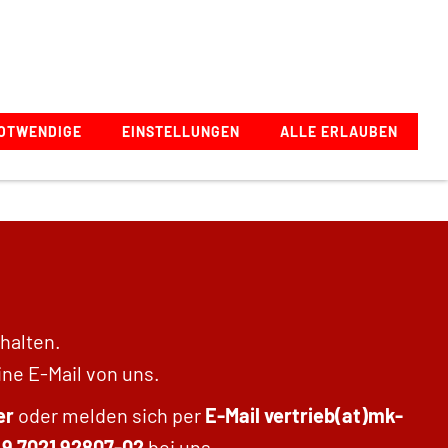
Zeppelinstraße 1, 73274 Notzingen, Deutschland
OTWENDIGE
EINSTELLUNGEN
ALLE ERLAUBEN
halten.
ine E-Mail von uns.
er
oder melden sich per
E-Mail vertrieb(at)mk-
9 7021 92807-02
bei uns.