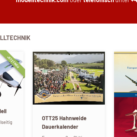
ELLTECHNIK
JETZT NEU
ell
OTT25 Hahnweide
lseitig
Dauerkalender