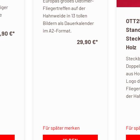
Europas großes Oldtimer-
iger
Fliegertreffen auf der
e
Hahnweide in 13 tollen
OTT2
Bildern als Dauerkalender
Stan
im A2-Format.
,90 €
*
Stec
29,90 €
*
Holz
Steckb
Doppel
aus Ho
Logo d
Fliege
der Ha
Für später merken
Für sp