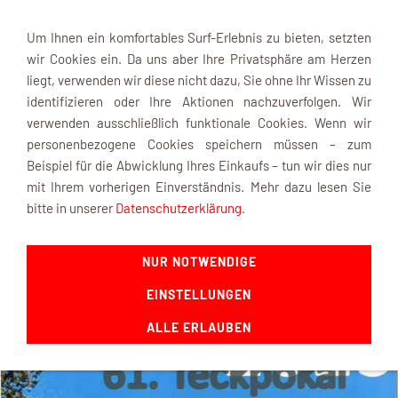
Um Ihnen ein komfortables Surf-Erlebnis zu bieten, setzten
wir Cookies ein. Da uns aber Ihre Privatsphäre am Herzen
liegt, verwenden wir diese nicht dazu, Sie ohne Ihr Wissen zu
identifizieren oder Ihre Aktionen nachzuverfolgen. Wir
verwenden ausschließlich funktionale Cookies. Wenn wir
Navigation einblenden
personenbezogene Cookies speichern müssen – zum
Beispiel für die Abwicklung Ihres Einkaufs – tun wir dies nur
mit Ihrem vorherigen Einverständnis. Mehr dazu lesen Sie
61. Teckpokal 2025
bitte in unserer
Datenschutzerklärung
.
Sie sind hier:
Shop Startseite
»
Veranstaltungskalender
»
NUR NOTWENDIGE
Rückblick
EINSTELLUNGEN
ALLE ERLAUBEN