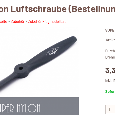
on Luftschraube (Bestellnu
seite
»
Zubehör
»
Zubehör Flugmodellbau
SUPE
Artik
Durchm
Drehr
3,
Inkl. 
Sofor