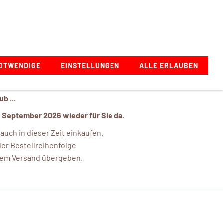
Zeppelinstraße 1, 73274 Notzingen, Deutschland
OTWENDIGE
EINSTELLUNGEN
ALLE ERLAUBEN
b ...
. September 2026 wieder für Sie da.
uch in dieser Zeit einkaufen.
er Bestellreihenfolge
 dem Versand übergeben.