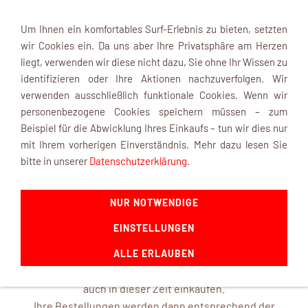
Um Ihnen ein komfortables Surf-Erlebnis zu bieten, setzten
wir Cookies ein. Da uns aber Ihre Privatsphäre am Herzen
liegt, verwenden wir diese nicht dazu, Sie ohne Ihr Wissen zu
identifizieren oder Ihre Aktionen nachzuverfolgen. Wir
verwenden ausschließlich funktionale Cookies. Wenn wir
Navigation einblenden
personenbezogene Cookies speichern müssen – zum
Beispiel für die Abwicklung Ihres Einkaufs – tun wir dies nur
mit Ihrem vorherigen Einverständnis. Mehr dazu lesen Sie
INFOBOX
bitte in unserer
Datenschutzerklärung
.
NUR NOTWENDIGE
mk-modelltechnik macht Urlaub ...
EINSTELLUNGEN
ab dem 22. August 2026 und ist mit frischen Ideen ab dem
14. September 2026 wieder für Sie da.
ALLE ERLAUBEN
In unserem Online-Shop können Sie selbstverständlich
auch in dieser Zeit einkaufen.
Ihre Bestellungen werden dann entsprechend der