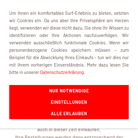
Um Ihnen ein komfortables Surf-Erlebnis zu bieten, setzten
wir Cookies ein. Da uns aber Ihre Privatsphäre am Herzen
liegt, verwenden wir diese nicht dazu, Sie ohne Ihr Wissen zu
identifizieren oder Ihre Aktionen nachzuverfolgen. Wir
verwenden ausschließlich funktionale Cookies. Wenn wir
Navigation einblenden
personenbezogene Cookies speichern müssen – zum
Beispiel für die Abwicklung Ihres Einkaufs – tun wir dies nur
mit Ihrem vorherigen Einverständnis. Mehr dazu lesen Sie
INFOBOX
bitte in unserer
Datenschutzerklärung
.
NUR NOTWENDIGE
mk-modelltechnik macht Urlaub ...
EINSTELLUNGEN
ab dem 22. August 2026 und ist mit frischen Ideen ab dem
14. September 2026 wieder für Sie da.
ALLE ERLAUBEN
In unserem Online-Shop können Sie selbstverständlich
auch in dieser Zeit einkaufen.
Ihre Bestellungen werden dann entsprechend der