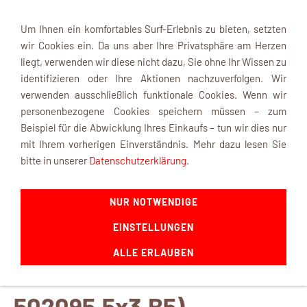
Um Ihnen ein komfortables Surf-Erlebnis zu bieten, setzten
wir Cookies ein. Da uns aber Ihre Privatsphäre am Herzen
liegt, verwenden wir diese nicht dazu, Sie ohne Ihr Wissen zu
identifizieren oder Ihre Aktionen nachzuverfolgen. Wir
verwenden ausschließlich funktionale Cookies. Wenn wir
Navigation einblenden
personenbezogene Cookies speichern müssen – zum
Beispiel für die Abwicklung Ihres Einkaufs – tun wir dies nur
mit Ihrem vorherigen Einverständnis. Mehr dazu lesen Sie
bitte in unserer
Datenschutzerklärung
.
Copter Line
NUR NOTWENDIGE
Luftschrauben-Set 2R +
EINSTELLUNGEN
ALLE ERLAUBEN
2L gelb (Bestellnummer:
502095.5x3.B5)