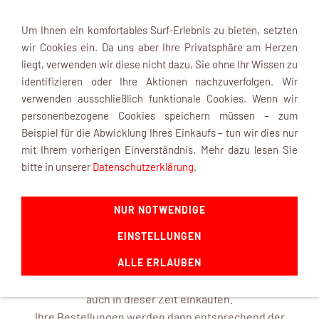
Um Ihnen ein komfortables Surf-Erlebnis zu bieten, setzten
wir Cookies ein. Da uns aber Ihre Privatsphäre am Herzen
liegt, verwenden wir diese nicht dazu, Sie ohne Ihr Wissen zu
identifizieren oder Ihre Aktionen nachzuverfolgen. Wir
verwenden ausschließlich funktionale Cookies. Wenn wir
Navigation einblenden
personenbezogene Cookies speichern müssen – zum
Beispiel für die Abwicklung Ihres Einkaufs – tun wir dies nur
mit Ihrem vorherigen Einverständnis. Mehr dazu lesen Sie
INFOBOX
bitte in unserer
Datenschutzerklärung
.
NUR NOTWENDIGE
mk-modelltechnik macht Urlaub ...
EINSTELLUNGEN
ab dem 22. August 2026 und ist mit frischen Ideen ab dem
14. September 2026 wieder für Sie da.
ALLE ERLAUBEN
In unserem Online-Shop können Sie selbstverständlich
auch in dieser Zeit einkaufen.
Ihre Bestellungen werden dann entsprechend der