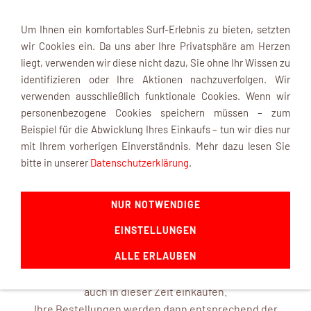
Um Ihnen ein komfortables Surf-Erlebnis zu bieten, setzten
wir Cookies ein. Da uns aber Ihre Privatsphäre am Herzen
liegt, verwenden wir diese nicht dazu, Sie ohne Ihr Wissen zu
identifizieren oder Ihre Aktionen nachzuverfolgen. Wir
verwenden ausschließlich funktionale Cookies. Wenn wir
Navigation einblenden
personenbezogene Cookies speichern müssen – zum
Beispiel für die Abwicklung Ihres Einkaufs – tun wir dies nur
mit Ihrem vorherigen Einverständnis. Mehr dazu lesen Sie
INFOBOX
bitte in unserer
Datenschutzerklärung
.
NUR NOTWENDIGE
mk-modelltechnik macht Urlaub ...
EINSTELLUNGEN
ab dem 22. August 2026 und ist mit frischen Ideen ab dem
14. September 2026 wieder für Sie da.
ALLE ERLAUBEN
In unserem Online-Shop können Sie selbstverständlich
auch in dieser Zeit einkaufen.
Ihre Bestellungen werden dann entsprechend der