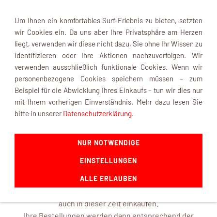
Um Ihnen ein komfortables Surf-Erlebnis zu bieten, setzten
wir Cookies ein. Da uns aber Ihre Privatsphäre am Herzen
liegt, verwenden wir diese nicht dazu, Sie ohne Ihr Wissen zu
identifizieren oder Ihre Aktionen nachzuverfolgen. Wir
verwenden ausschließlich funktionale Cookies. Wenn wir
Navigation einblenden
personenbezogene Cookies speichern müssen – zum
Beispiel für die Abwicklung Ihres Einkaufs – tun wir dies nur
mit Ihrem vorherigen Einverständnis. Mehr dazu lesen Sie
INFOBOX
bitte in unserer
Datenschutzerklärung
.
NUR NOTWENDIGE
mk-modelltechnik macht Urlaub ...
EINSTELLUNGEN
ab dem 22. August 2026 und ist mit frischen Ideen ab dem
14. September 2026 wieder für Sie da.
ALLE ERLAUBEN
In unserem Online-Shop können Sie selbstverständlich
auch in dieser Zeit einkaufen.
Ihre Bestellungen werden dann entsprechend der