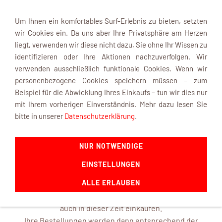
Um Ihnen ein komfortables Surf-Erlebnis zu bieten, setzten
wir Cookies ein. Da uns aber Ihre Privatsphäre am Herzen
liegt, verwenden wir diese nicht dazu, Sie ohne Ihr Wissen zu
identifizieren oder Ihre Aktionen nachzuverfolgen. Wir
verwenden ausschließlich funktionale Cookies. Wenn wir
Navigation einblenden
personenbezogene Cookies speichern müssen – zum
Beispiel für die Abwicklung Ihres Einkaufs – tun wir dies nur
mit Ihrem vorherigen Einverständnis. Mehr dazu lesen Sie
INFOBOX
bitte in unserer
Datenschutzerklärung
.
NUR NOTWENDIGE
mk-modelltechnik macht Urlaub ...
EINSTELLUNGEN
ab dem 22. August 2026 und ist mit frischen Ideen ab dem
14. September 2026 wieder für Sie da.
ALLE ERLAUBEN
In unserem Online-Shop können Sie selbstverständlich
auch in dieser Zeit einkaufen.
Ihre Bestellungen werden dann entsprechend der