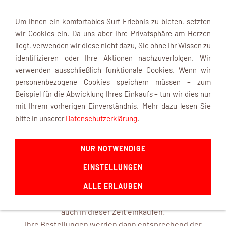
Um Ihnen ein komfortables Surf-Erlebnis zu bieten, setzten
wir Cookies ein. Da uns aber Ihre Privatsphäre am Herzen
liegt, verwenden wir diese nicht dazu, Sie ohne Ihr Wissen zu
identifizieren oder Ihre Aktionen nachzuverfolgen. Wir
verwenden ausschließlich funktionale Cookies. Wenn wir
Navigation einblenden
personenbezogene Cookies speichern müssen – zum
Beispiel für die Abwicklung Ihres Einkaufs – tun wir dies nur
mit Ihrem vorherigen Einverständnis. Mehr dazu lesen Sie
INFOBOX
bitte in unserer
Datenschutzerklärung
.
NUR NOTWENDIGE
mk-modelltechnik macht Urlaub ...
EINSTELLUNGEN
ab dem 22. August 2026 und ist mit frischen Ideen ab dem
14. September 2026 wieder für Sie da.
ALLE ERLAUBEN
In unserem Online-Shop können Sie selbstverständlich
auch in dieser Zeit einkaufen.
Ihre Bestellungen werden dann entsprechend der