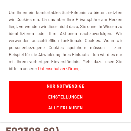
Um Ihnen ein komfortables Surf-Erlebnis zu bieten, setzten
wir Cookies ein. Da uns aber Ihre Privatsphäre am Herzen
liegt, verwenden wir diese nicht dazu, Sie ohne Ihr Wissen zu
identifizieren oder Ihre Aktionen nachzuverfolgen. Wir
verwenden ausschließlich funktionale Cookies. Wenn wir
Navigation einblenden
personenbezogene Cookies speichern müssen – zum
Beispiel für die Abwicklung Ihres Einkaufs – tun wir dies nur
mit Ihrem vorherigen Einverständnis. Mehr dazu lesen Sie
bitte in unserer
Datenschutzerklärung
.
Schiffsschraube 3-Blatt
NUR NOTWENDIGE
60 mm, rechts
EINSTELLUNGEN
ALLE ERLAUBEN
(Bestellnummer:
502308.60)