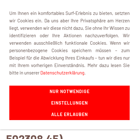
Um Ihnen ein komfortables Surf-Erlebnis zu bieten, setzten
wir Cookies ein. Da uns aber Ihre Privatsphäre am Herzen
liegt, verwenden wir diese nicht dazu, Sie ohne Ihr Wissen zu
identifizieren oder Ihre Aktionen nachzuverfolgen. Wir
verwenden ausschließlich funktionale Cookies. Wenn wir
Navigation einblenden
personenbezogene Cookies speichern müssen – zum
Beispiel für die Abwicklung Ihres Einkaufs – tun wir dies nur
mit Ihrem vorherigen Einverständnis. Mehr dazu lesen Sie
bitte in unserer
Datenschutzerklärung
.
Schiffsschraube 3-Blatt
NUR NOTWENDIGE
45 mm, rechts
EINSTELLUNGEN
ALLE ERLAUBEN
(Bestellnummer:
502308.45)