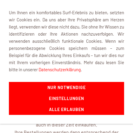
Um Ihnen ein komfortables Surf-Erlebnis zu bieten, setzten
wir Cookies ein. Da uns aber Ihre Privatsphäre am Herzen
liegt, verwenden wir diese nicht dazu, Sie ohne Ihr Wissen zu
identifizieren oder Ihre Aktionen nachzuverfolgen. Wir
verwenden ausschließlich funktionale Cookies. Wenn wir
Navigation einblenden
personenbezogene Cookies speichern müssen – zum
Beispiel für die Abwicklung Ihres Einkaufs – tun wir dies nur
mit Ihrem vorherigen Einverständnis. Mehr dazu lesen Sie
INFOBOX
bitte in unserer
Datenschutzerklärung
.
NUR NOTWENDIGE
mk-modelltechnik macht Urlaub ...
EINSTELLUNGEN
ab dem 22. August 2026 und ist mit frischen Ideen ab dem
14. September 2026 wieder für Sie da.
ALLE ERLAUBEN
In unserem Online-Shop können Sie selbstverständlich
auch in dieser Zeit einkaufen.
Ihre Bestellungen werden dann entsprechend der