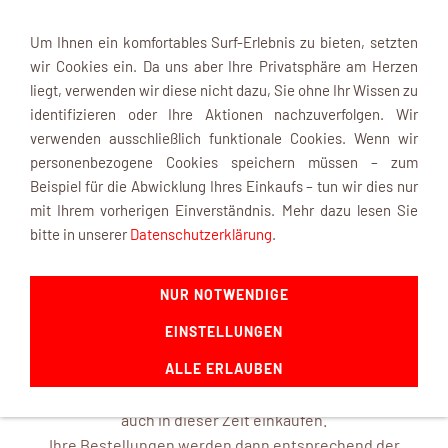
Um Ihnen ein komfortables Surf-Erlebnis zu bieten, setzten
wir Cookies ein. Da uns aber Ihre Privatsphäre am Herzen
liegt, verwenden wir diese nicht dazu, Sie ohne Ihr Wissen zu
identifizieren oder Ihre Aktionen nachzuverfolgen. Wir
verwenden ausschließlich funktionale Cookies. Wenn wir
Navigation einblenden
personenbezogene Cookies speichern müssen – zum
Beispiel für die Abwicklung Ihres Einkaufs – tun wir dies nur
mit Ihrem vorherigen Einverständnis. Mehr dazu lesen Sie
INFOBOX
bitte in unserer
Datenschutzerklärung
.
NUR NOTWENDIGE
mk-modelltechnik macht Urlaub ...
EINSTELLUNGEN
ab dem 22. August 2026 und ist mit frischen Ideen ab dem
14. September 2026 wieder für Sie da.
ALLE ERLAUBEN
In unserem Online-Shop können Sie selbstverständlich
auch in dieser Zeit einkaufen.
Ihre Bestellungen werden dann entsprechend der