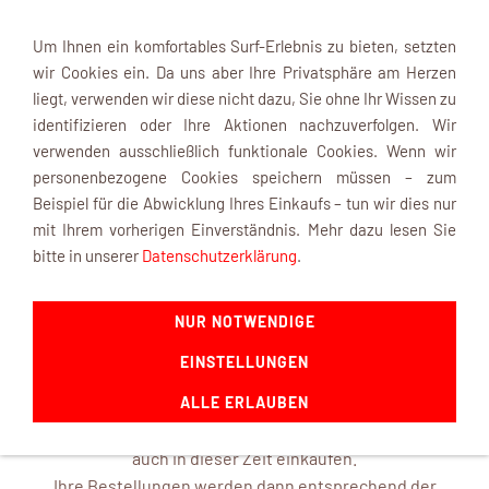
Um Ihnen ein komfortables Surf-Erlebnis zu bieten, setzten
wir Cookies ein. Da uns aber Ihre Privatsphäre am Herzen
liegt, verwenden wir diese nicht dazu, Sie ohne Ihr Wissen zu
identifizieren oder Ihre Aktionen nachzuverfolgen. Wir
verwenden ausschließlich funktionale Cookies. Wenn wir
Navigation einblenden
personenbezogene Cookies speichern müssen – zum
Beispiel für die Abwicklung Ihres Einkaufs – tun wir dies nur
mit Ihrem vorherigen Einverständnis. Mehr dazu lesen Sie
INFOBOX
bitte in unserer
Datenschutzerklärung
.
NUR NOTWENDIGE
mk-modelltechnik macht Urlaub ...
EINSTELLUNGEN
ab dem 22. August 2026 und ist mit frischen Ideen ab dem
14. September 2026 wieder für Sie da.
ALLE ERLAUBEN
In unserem Online-Shop können Sie selbstverständlich
auch in dieser Zeit einkaufen.
Ihre Bestellungen werden dann entsprechend der