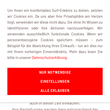
Um Ihnen ein komfortables Surf-Erlebnis zu bieten, setzten
wir Cookies ein. Da uns aber Ihre Privatsphäre am Herzen
liegt, verwenden wir diese nicht dazu, Sie ohne Ihr Wissen zu
identifizieren oder Ihre Aktionen nachzuverfolgen. Wir
verwenden ausschließlich funktionale Cookies. Wenn wir
Navigation einblenden
personenbezogene Cookies speichern müssen – zum
Beispiel für die Abwicklung Ihres Einkaufs – tun wir dies nur
mit Ihrem vorherigen Einverständnis. Mehr dazu lesen Sie
INFOBOX
bitte in unserer
Datenschutzerklärung
.
NUR NOTWENDIGE
mk-modelltechnik macht Urlaub ...
EINSTELLUNGEN
ab dem 22. August 2026 und ist mit frischen Ideen ab dem
14. September 2026 wieder für Sie da.
ALLE ERLAUBEN
In unserem Online-Shop können Sie selbstverständlich
auch in dieser Zeit einkaufen.
Ihre Bestellungen werden dann entsprechend der