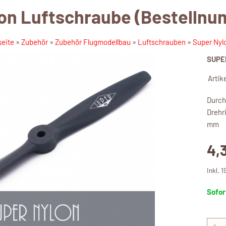
on Luftschraube (Bestellnu
seite
»
Zubehör
»
Zubehör Flugmodellbau
»
Luftschrauben
»
Super Nyl
SUPE
Artik
Durchm
Drehr
mm
4,
Inkl. 
Sofor