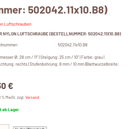
mmer: 502042.11x10.B8)
on Luftschrauben
R NYLON LUFTSCHRAUBE (BESTELLNUMMER: 502042.11X10.B8)
elnummer:
502042.11x10.B8
esser Ø: 28 cm / 11" | Steigung: 25 cm / 10" | Farbe: grau |
ichtung: rechts | Stufenbohrung: 8 mm / 10 mm |Blattwurzelbreite:
30 €
19 % MwSt. zzgl.
Versand
t ab Lager