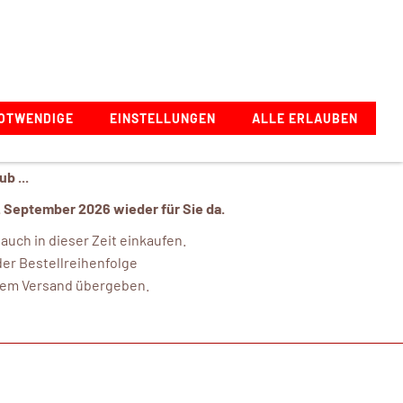
Zeppelinstraße 1, 73274 Notzingen, Deutschland
OTWENDIGE
EINSTELLUNGEN
ALLE ERLAUBEN
b ...
. September 2026 wieder für Sie da.
uch in dieser Zeit einkaufen.
er Bestellreihenfolge
 dem Versand übergeben.