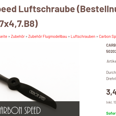
peed Luftschraube (Bestell
7x4,7.B8)
seite
»
Zubehör
»
Zubehör Flugmodellbau
»
Luftschrauben
»
Carbon Sp
CARB
50202
Artik
Durchm
Drehr
3,
Inkl. 
Sofor