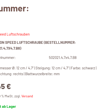
nummer:
eed Luftschrauben
ON SPEED LUFTSCHRAUBE (BESTELLNUMMER:
1.4,7X4,7.B8)
elnummer:
502021.4,7x4,7.B8
esser Ø: 12 cm / 4,7" | Steigung: 12 cm / 4,7" | Farbe: schwarz |
ichtung: rechts | Blattwurzelbreite: mm
45 €
19 % MwSt. zzgl.
Versand
t ab Lager