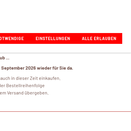
Zeppelinstraße 1, 73274 Notzingen, Deutschland
OTWENDIGE
EINSTELLUNGEN
ALLE ERLAUBEN
b ...
. September 2026 wieder für Sie da.
uch in dieser Zeit einkaufen.
er Bestellreihenfolge
 dem Versand übergeben.