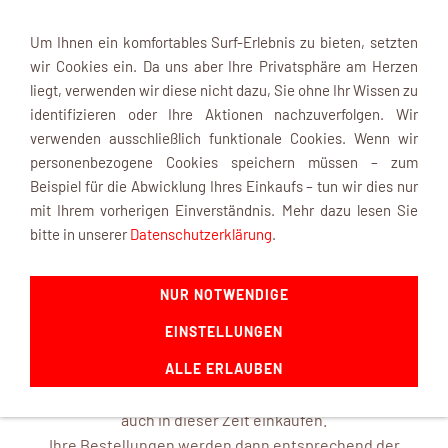
Um Ihnen ein komfortables Surf-Erlebnis zu bieten, setzten
wir Cookies ein. Da uns aber Ihre Privatsphäre am Herzen
liegt, verwenden wir diese nicht dazu, Sie ohne Ihr Wissen zu
identifizieren oder Ihre Aktionen nachzuverfolgen. Wir
verwenden ausschließlich funktionale Cookies. Wenn wir
Navigation einblenden
personenbezogene Cookies speichern müssen – zum
Beispiel für die Abwicklung Ihres Einkaufs – tun wir dies nur
mit Ihrem vorherigen Einverständnis. Mehr dazu lesen Sie
INFOBOX
bitte in unserer
Datenschutzerklärung
.
NUR NOTWENDIGE
mk-modelltechnik macht Urlaub ...
EINSTELLUNGEN
ab dem 22. August 2026 und ist mit frischen Ideen ab dem
14. September 2026 wieder für Sie da.
ALLE ERLAUBEN
In unserem Online-Shop können Sie selbstverständlich
auch in dieser Zeit einkaufen.
Ihre Bestellungen werden dann entsprechend der