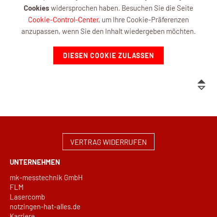
Cookies
widersprochen haben. Besuchen Sie die Seite
Cookie-Control-Center
, um Ihre Cookie-Präferenzen
anzupassen, wenn Sie den Inhalt wiedergeben möchten.
DIESEN COOKIE ZULASSEN
VERTRAG WIDERRUFEN
UNTERNEHMEN
mk-messtechnik GmbH
FLM
Lasercomb
notzingen-hat-alles.de
Karriere