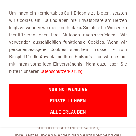
Um Ihnen ein komfortables Surf-Erlebnis zu bieten, setzten
wir Cookies ein. Da uns aber Ihre Privatsphäre am Herzen
liegt, verwenden wir diese nicht dazu, Sie ohne Ihr Wissen zu
identifizieren oder Ihre Aktionen nachzuverfolgen. Wir
verwenden ausschließlich funktionale Cookies. Wenn wir
Navigation einblenden
personenbezogene Cookies speichern müssen – zum
Beispiel für die Abwicklung Ihres Einkaufs – tun wir dies nur
mit Ihrem vorherigen Einverständnis. Mehr dazu lesen Sie
INFOBOX
bitte in unserer
Datenschutzerklärung
.
NUR NOTWENDIGE
mk-modelltechnik macht Urlaub ...
EINSTELLUNGEN
ab dem 22. August 2026 und ist mit frischen Ideen ab dem
14. September 2026 wieder für Sie da.
ALLE ERLAUBEN
In unserem Online-Shop können Sie selbstverständlich
auch in dieser Zeit einkaufen.
Ihre Bestellungen werden dann entsprechend der