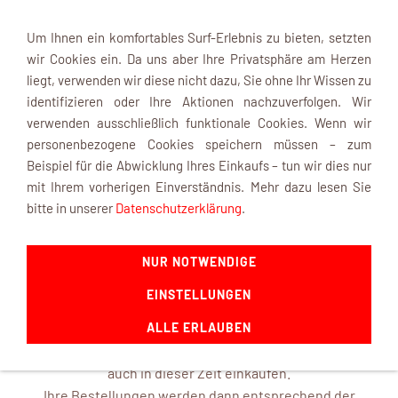
Um Ihnen ein komfortables Surf-Erlebnis zu bieten, setzten
wir Cookies ein. Da uns aber Ihre Privatsphäre am Herzen
liegt, verwenden wir diese nicht dazu, Sie ohne Ihr Wissen zu
identifizieren oder Ihre Aktionen nachzuverfolgen. Wir
verwenden ausschließlich funktionale Cookies. Wenn wir
Navigation einblenden
personenbezogene Cookies speichern müssen – zum
Beispiel für die Abwicklung Ihres Einkaufs – tun wir dies nur
mit Ihrem vorherigen Einverständnis. Mehr dazu lesen Sie
INFOBOX
bitte in unserer
Datenschutzerklärung
.
NUR NOTWENDIGE
mk-modelltechnik macht Urlaub ...
EINSTELLUNGEN
ab dem 22. August 2026 und ist mit frischen Ideen ab dem
14. September 2026 wieder für Sie da.
ALLE ERLAUBEN
In unserem Online-Shop können Sie selbstverständlich
auch in dieser Zeit einkaufen.
Ihre Bestellungen werden dann entsprechend der