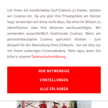
Um Ihnen ein komfortables Surf-Erlebnis zu bieten, setzten
wir Cookies ein. Da uns aber Ihre Privatsphäre am Herzen
liegt, verwenden wir diese nicht dazu, Sie ohne Ihr Wissen zu
identifizieren oder Ihre Aktionen nachzuverfolgen. Wir
verwenden ausschließlich funktionale Cookies. Wenn wir
Navigation einblenden
personenbezogene Cookies speichern müssen – zum
Beispiel für die Abwicklung Ihres Einkaufs – tun wir dies nur
mit Ihrem vorherigen Einverständnis. Mehr dazu lesen Sie
Faszination Modellbau
bitte in unserer
Datenschutzerklärung
.
2022 in Friedrichshafen
NUR NOTWENDIGE
EINSTELLUNGEN
Sie sind hier:
Shop Startseite
»
Aktuelles
»
Archiv
ALLE ERLAUBEN