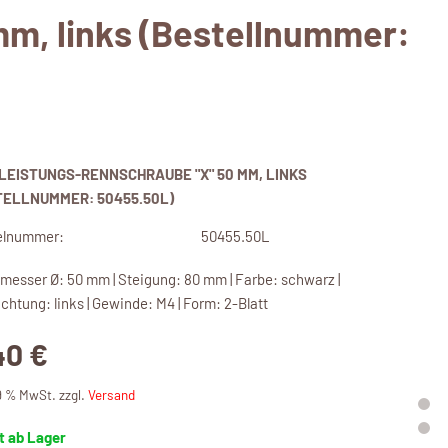
m, links (Bestellnummer:
LEISTUNGS-RENNSCHRAUBE "X" 50 MM, LINKS
TELLNUMMER: 50455.50L)
elnummer:
50455.50L
messer Ø: 50 mm | Steigung: 80 mm | Farbe: schwarz |
chtung: links | Gewinde: M4 | Form: 2-Blatt
40 €
19 % MwSt. zzgl.
Versand
t ab Lager