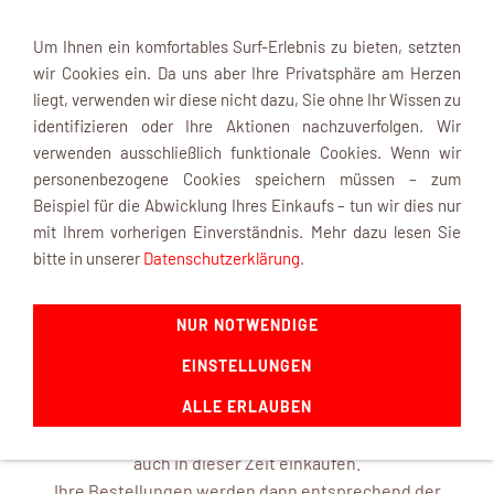
Um Ihnen ein komfortables Surf-Erlebnis zu bieten, setzten
wir Cookies ein. Da uns aber Ihre Privatsphäre am Herzen
liegt, verwenden wir diese nicht dazu, Sie ohne Ihr Wissen zu
identifizieren oder Ihre Aktionen nachzuverfolgen. Wir
verwenden ausschließlich funktionale Cookies. Wenn wir
Navigation einblenden
personenbezogene Cookies speichern müssen – zum
Beispiel für die Abwicklung Ihres Einkaufs – tun wir dies nur
mit Ihrem vorherigen Einverständnis. Mehr dazu lesen Sie
INFOBOX
bitte in unserer
Datenschutzerklärung
.
NUR NOTWENDIGE
mk-modelltechnik macht Urlaub ...
EINSTELLUNGEN
ab dem 22. August 2026 und ist mit frischen Ideen ab dem
14. September 2026 wieder für Sie da.
ALLE ERLAUBEN
In unserem Online-Shop können Sie selbstverständlich
auch in dieser Zeit einkaufen.
Ihre Bestellungen werden dann entsprechend der