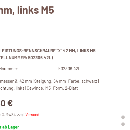
m, links M5
LEISTUNGS-RENNSCHRAUBE "X" 42 MM, LINKS M5
TELLNUMMER: 502306.42L)
elnummer:
502306.42L
messer Ø: 42 mm | Steigung: 64 mm | Farbe: schwarz |
chtung: links | Gewinde: M5 | Form: 2-Blatt
50 €
19 % MwSt. zzgl.
Versand
t ab Lager