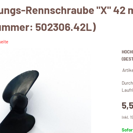
ungs-Rennschraube "X" 42 m
nummer: 502306.42L)
seite
HOCH
(BES
Artik
Durch
Laufri
5,
Inkl. 
Sofor