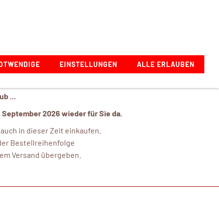
Zeppelinstraße 1, 73274 Notzingen, Deutschland
OTWENDIGE
EINSTELLUNGEN
ALLE ERLAUBEN
b ...
. September 2026 wieder für Sie da.
uch in dieser Zeit einkaufen.
er Bestellreihenfolge
 dem Versand übergeben.