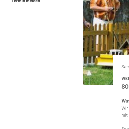
Termin melden
Sam
WE
SO
Wa
Wir
mit
Sam