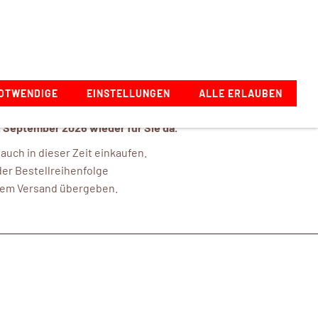
Zeppelinstraße 1, 73274 Notzingen, Deutschland
OTWENDIGE
EINSTELLUNGEN
ALLE ERLAUBEN
b ...
. September 2026 wieder für Sie da.
uch in dieser Zeit einkaufen.
er Bestellreihenfolge
 dem Versand übergeben.