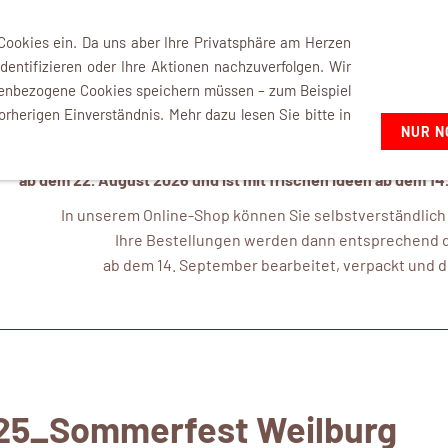
+49 7021 92807-02
 Cookies ein. Da uns aber Ihre Privatsphäre am Herzen
dentifizieren oder Ihre Aktionen nachzuverfolgen. Wir
nenbezogene Cookies speichern müssen – zum Beispiel
orherigen Einverständnis. Mehr dazu lesen Sie bitte in
NUR N
mk-modelltechnik macht Urlau
ab dem 22. August 2026 und ist mit frischen Ideen ab dem 14
In unserem Online-Shop können Sie selbstverständlich a
Ihre Bestellungen werden dann entsprechend d
ab dem 14. September bearbeitet, verpackt und
25_Sommerfest Weilburg